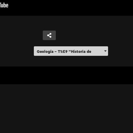
Geología – T1:E9 “Historia de
nuestro planeta”