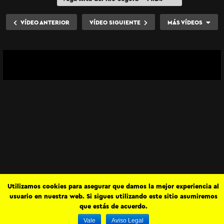
“Aprovechamientos industriales”
VÍDEO ANTERIOR
VÍDEO SIGUIENTE
MÁS VÍDEOS
Vega Alta del Río Segura – T1:E3 “El riego por
elevación”
Utilizamos cookies para asegurar que damos la mejor experiencia al
usuario en nuestra web. Si sigues utilizando este sitio asumiremos
que estás de acuerdo.
Vale
Aviso Legal